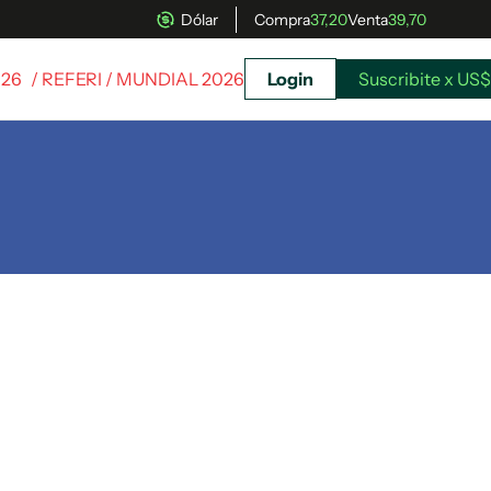
Dólar
Compra
37,20
Venta
39,70
026
/ REFERI / MUNDIAL 2026
Login
Suscribite x US$
uscríbete ahora a El Observador y elegí hasta
donde llegar.
Suscribite x US$ 3,45