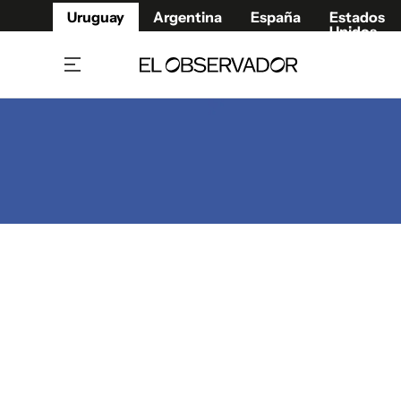
Uruguay
Argentina
España
Estados
Unidos
Home
Juegos 
Referí
Rugby
Fútbol
Básque
Mundial 2026
Tenis
Resultados Deportivos
Runnin
Fútbol internacional
Polidep
Copa Libertadores
Motor