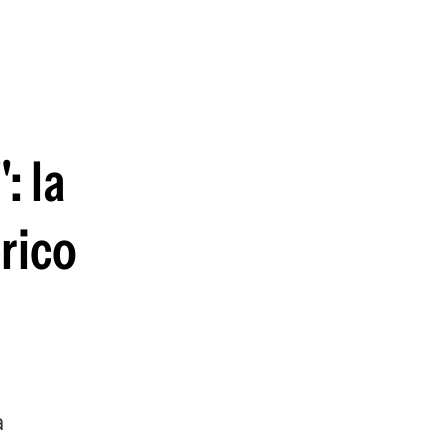
guenos en:
: la
erico
a