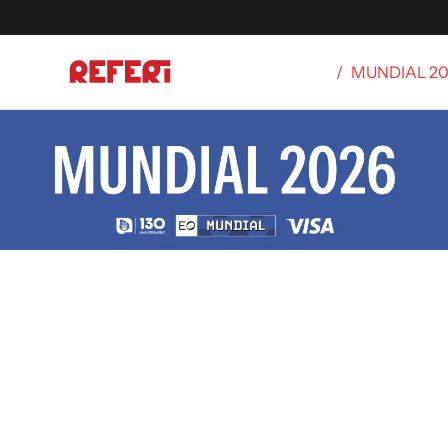
/
MUNDIAL 2
Olímpicos
S
tbol
g
ortivo