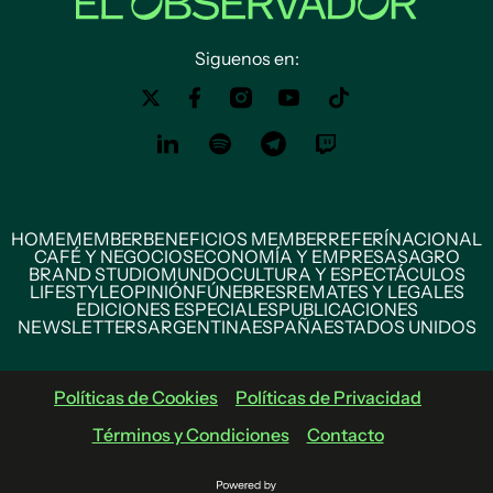
Siguenos en:
HOME
MEMBER
BENEFICIOS MEMBER
REFERÍ
NACIONAL
CAFÉ Y NEGOCIOS
ECONOMÍA Y EMPRESAS
AGRO
BRAND STUDIO
MUNDO
CULTURA Y ESPECTÁCULOS
LIFESTYLE
OPINIÓN
FÚNEBRES
REMATES Y LEGALES
EDICIONES ESPECIALES
PUBLICACIONES
NEWSLETTERS
ARGENTINA
ESPAÑA
ESTADOS UNIDOS
Políticas de Cookies
Políticas de Privacidad
Términos y Condiciones
Contacto