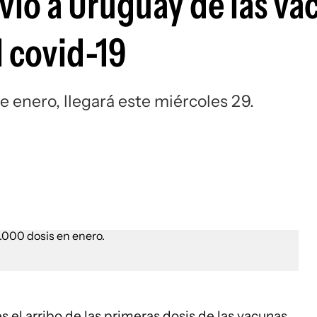
nvío a Uruguay de las va
l covid-19
de enero, llegará este miércoles 29.
s el arribo de las primeras dosis de las vacunas