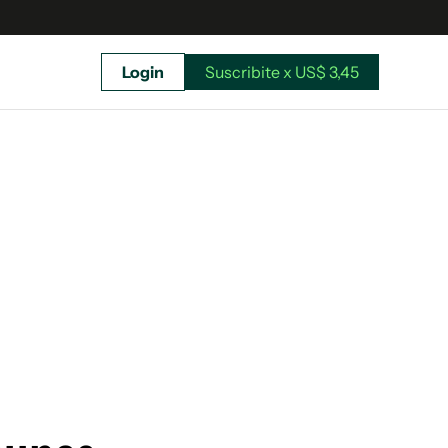
Login
Suscribite x US$ 3,45
uscríbete ahora a El Observador y elegí hasta
donde llegar.
Suscribite x US$ 3,45