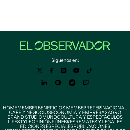
Siguenos en:
HOME
MEMBER
BENEFICIOS MEMBER
REFERÍ
NACIONAL
CAFÉ Y NEGOCIOS
ECONOMÍA Y EMPRESAS
AGRO
BRAND STUDIO
MUNDO
CULTURA Y ESPECTÁCULOS
LIFESTYLE
OPINIÓN
FÚNEBRES
REMATES Y LEGALES
EDICIONES ESPECIALES
PUBLICACIONES