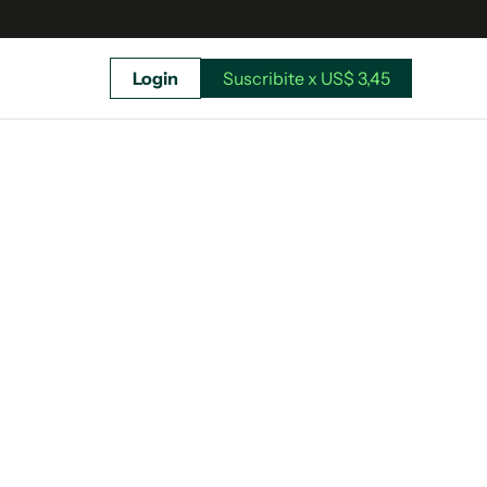
Login
Suscribite x US$ 3,45
uscríbete ahora a El Observador y elegí hasta
donde llegar.
Suscribite x US$ 3,45