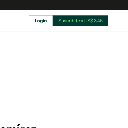
Login
Suscribite x US$ 3,45
uscríbete ahora a El Observador y elegí hasta
donde llegar.
Suscribite x US$ 3,45