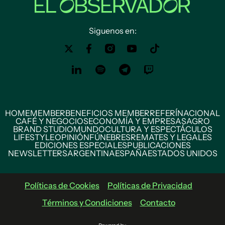
Siguenos en:
HOME
MEMBER
BENEFICIOS MEMBER
REFERÍ
NACIONAL
CAFÉ Y NEGOCIOS
ECONOMÍA Y EMPRESAS
AGRO
BRAND STUDIO
MUNDO
CULTURA Y ESPECTÁCULOS
LIFESTYLE
OPINIÓN
FÚNEBRES
REMATES Y LEGALES
EDICIONES ESPECIALES
PUBLICACIONES
NEWSLETTERS
ARGENTINA
ESPAÑA
ESTADOS UNIDOS
Políticas de Cookies
Políticas de Privacidad
Términos y Condiciones
Contacto