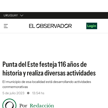
URUGUAY
URUGUAY
Login
ARGENTINA
ESPAÑA
ESTADOS UNIDOS
Punta del Este festeja 116 años de
historia y realiza diversas actividades
El municipio de esa localidad está desarrollando actividades
conmemorativas
5 de julio 2023
13:54 hs
Por
Redacción