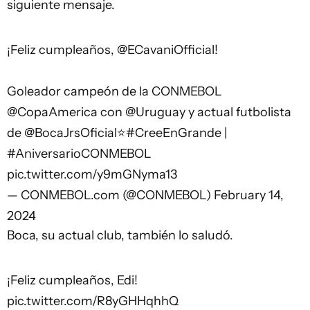
siguiente mensaje.
¡Feliz cumpleaños,
@ECavaniOfficial
!
Goleador campeón de la CONMEBOL
@CopaAmerica
con
@Uruguay
y actual futbolista
de
@BocaJrsOficial
⭐
#CreeEnGrande
|
#AniversarioCONMEBOL
pic.twitter.com/y9mGNyma13
— CONMEBOL.com (@CONMEBOL)
February 14,
2024
Boca, su actual club, también lo saludó.
¡Feliz cumpleaños, Edi!
pic.twitter.com/R8yGHHqhhQ