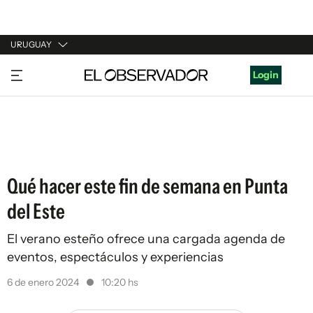
URUGUAY
URUGUAY
Login
ARGENTINA
ESPAÑA
ESTADOS UNIDOS
Qué hacer este fin de semana en Punta
del Este
El verano esteño ofrece una cargada agenda de
eventos, espectáculos y experiencias
6 de enero 2024
10:20 hs