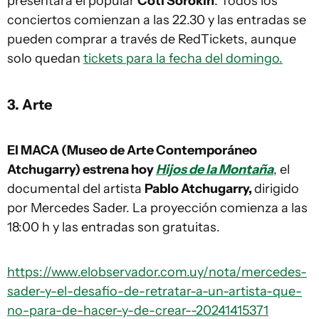
presentará el popular
Coti Sorokin
. Todos los
conciertos comienzan a las 22.30 y las entradas se
pueden comprar a través de RedTickets, aunque
solo quedan
tickets para la fecha del domingo.
3. Arte
El MACA (Museo de Arte Contemporáneo
Atchugarry) estrena hoy
Hijos de la Montaña
, el
documental del artista
Pablo Atchugarry,
dirigido
por Mercedes Sader. La proyección comienza a las
18:00 h y las entradas son gratuitas.
https://www.elobservador.com.uy/nota/mercedes-
sader-y-el-desafio-de-retratar-a-un-artista-que-
no-para-de-hacer-y-de-crear--20241415371