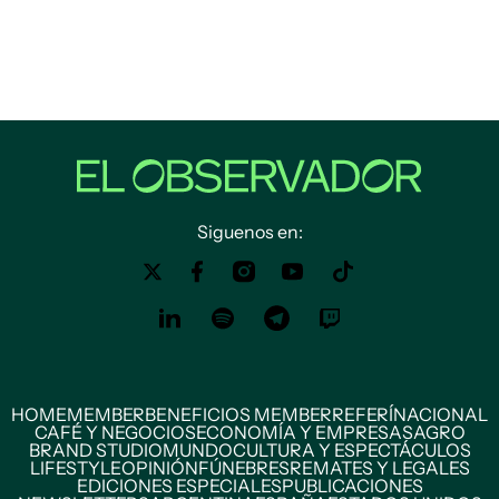
Siguenos en:
HOME
MEMBER
BENEFICIOS MEMBER
REFERÍ
NACIONAL
CAFÉ Y NEGOCIOS
ECONOMÍA Y EMPRESAS
AGRO
BRAND STUDIO
MUNDO
CULTURA Y ESPECTÁCULOS
LIFESTYLE
OPINIÓN
FÚNEBRES
REMATES Y LEGALES
EDICIONES ESPECIALES
PUBLICACIONES