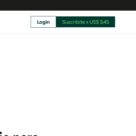
Login
Suscribite x US$ 3,45
uscríbete ahora a El Observador y elegí hasta
donde llegar.
Suscribite x US$ 3,45