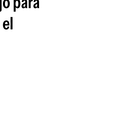
jo para
 el