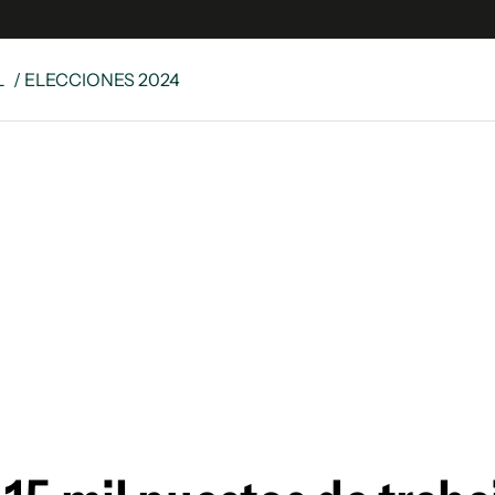
L
/ ELECCIONES 2024
e
S
n
es
Siguenos en:
 y Legales
es especiales
ciones
ters
ina
 Unidos