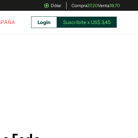
Dólar
Compra
37,20
Venta
39,70
ESPAÑA
Login
Suscribite x US$ 3,45
uscríbete ahora a El Observador y elegí hasta
donde llegar.
Suscribite x US$ 3,45