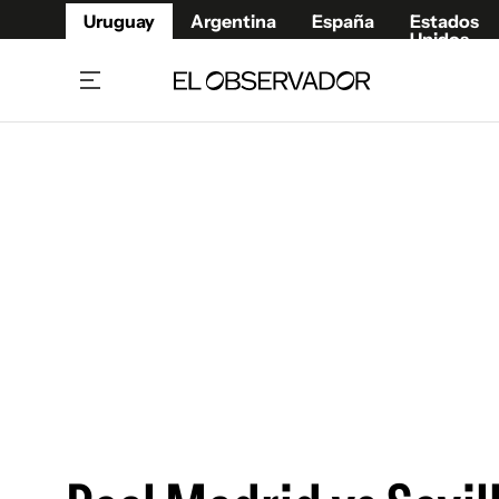
Uruguay
Argentina
España
Estados
Unidos
Home
Juegos 
Referí
Rugby
Fútbol
Básque
Mundial 2026
Tenis
Resultados Deportivos
Runnin
Fútbol internacional
Polidep
Copa Libertadores
Motor