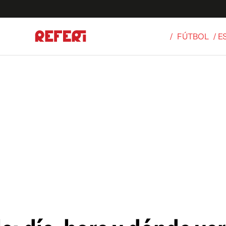
/
FÚTBOL
/ 
Olímpicos
S
tbol
g
ortivo