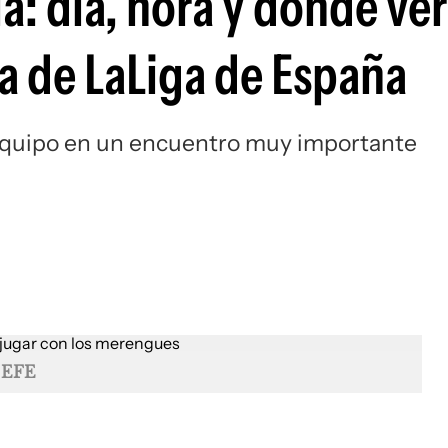
la: día, hora y dónde ver
Si
a de LaLiga de España
 equipo en un encuentro muy importante
EFE