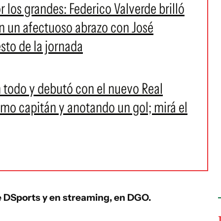
r los grandes: Federico Valverde brilló
en un afectuoso abrazo con José
sto de la jornada
n todo y debutó con el nuevo Real
o capitán y anotando un gol; mirá el
e DSports y en streaming, en DGO.