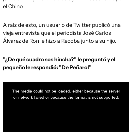
el Chino.
A raíz de esto, un usuario de Twitter publicó una
vieja entrevista que el periodista José Carlos
Álvarez de Ron le hizo a Recoba junto a su hijo.
"¿De qué cuadro sos hincha?" le preguntó y el
pequeño le respondió: "De Peñarol"
.
This
is
a
The media could not be loaded, either because the server
modal
window.
or network failed or because the format is not supported.