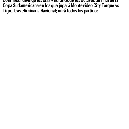
Conmebol divulgó los días y horarios de los octavos de final de la
Copa Sudamericana en los que jugará Montevideo City Torque vs
Tigre, tras eliminar a Nacional; mirá todos los partidos