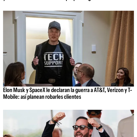
Elon Musk y SpaceX le declaran la guerra a AT&T, Verizon y T-
Mobile: así planean robarles clientes