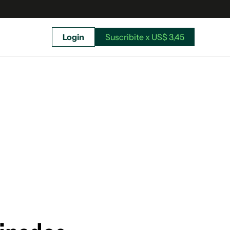
Login
Suscribite x US$ 3,45
uscríbete ahora a El Observador y elegí hasta
donde llegar.
Suscribite x US$ 3,45