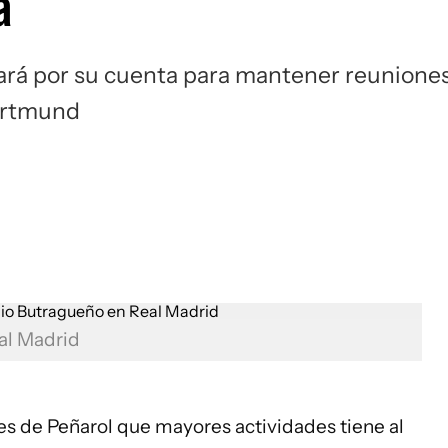
a
Si
jará por su cuenta para mantener reunione
Dortmund
al Madrid
tes de
Peñarol
que mayores actividades tiene al