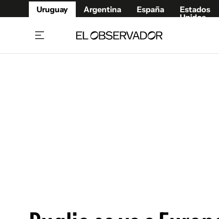
Uruguay
Argentina
España
Estados
Unidos
Home
Juegos 
Referí
Rugby
Fútbol
Básque
Mundial 2026
Tenis
Resultados Deportivos
Runnin
Fútbol internacional
Polidep
Copa Libertadores
Motor