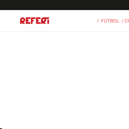
/
FÚTBOL
/ 
Olímpicos
S
tbol
g
ortivo