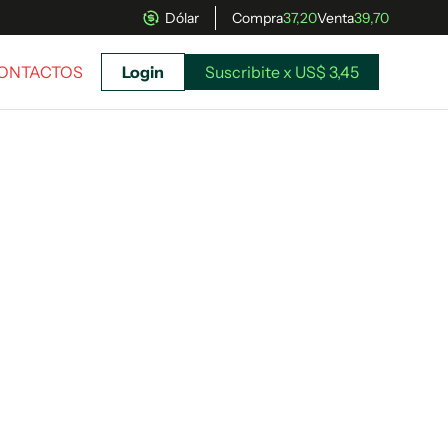
Dólar
Compra
37,20
Venta
39,70
CONTACTOS
Login
Suscribite x US$ 3,45
uscríbete ahora a El Observador y elegí hasta
donde llegar.
Suscribite x US$ 3,45