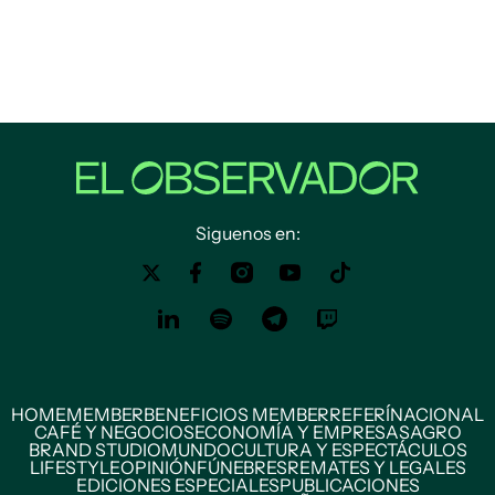
Siguenos en:
HOME
MEMBER
BENEFICIOS MEMBER
REFERÍ
NACIONAL
CAFÉ Y NEGOCIOS
ECONOMÍA Y EMPRESAS
AGRO
BRAND STUDIO
MUNDO
CULTURA Y ESPECTÁCULOS
LIFESTYLE
OPINIÓN
FÚNEBRES
REMATES Y LEGALES
EDICIONES ESPECIALES
PUBLICACIONES