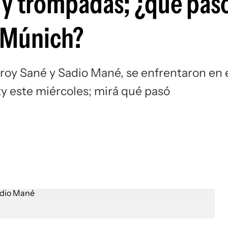
 y trompadas; ¿qué pasó
Si
n Múnich?
roy Sané y Sadio Mané, se enfrentaron en 
ty este miércoles; mirá qué pasó