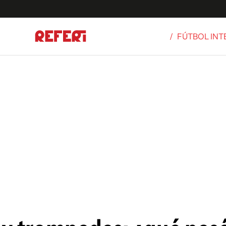
/
FÚTBOL IN
Olímpicos
S
tbol
g
ortivo