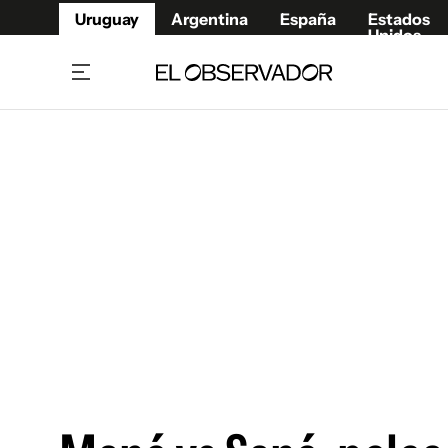
Uruguay
Argentina
España
Estados
Unidos
Home
Juegos 
Referí
Rugby
Fútbol
Básque
Mundial 2026
Tenis
Resultados Deportivos
Runnin
Fútbol internacional
Polidep
Copa Libertadores
Motor