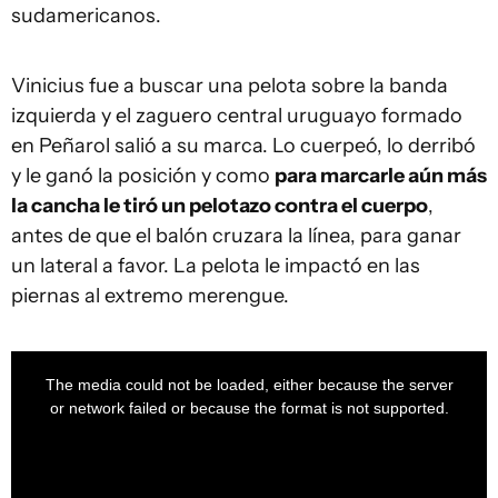
sudamericanos.
Vinicius fue a buscar una pelota sobre la banda
izquierda y el zaguero central uruguayo formado
en Peñarol salió a su marca. Lo cuerpeó, lo derribó
y le ganó la posición y como
para marcarle aún más
la cancha le tiró un pelotazo contra el cuerpo
,
antes de que el balón cruzara la línea, para ganar
un lateral a favor. La pelota le impactó en las
piernas al extremo merengue.
This
is
a
The media could not be loaded, either because the server
modal
window.
or network failed or because the format is not supported.