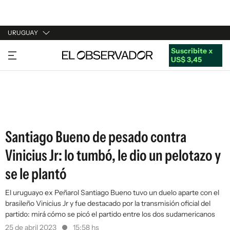
URUGUAY
Suscribite x
URUGUAY
US$ 3,45
ARGENTINA
ESPAÑA
ESTADOS UNIDOS
Santiago Bueno de pesado contra
Vinicius Jr: lo tumbó, le dio un pelotazo y
se le plantó
El uruguayo ex Peñarol Santiago Bueno tuvo un duelo aparte con el
brasileño Vinicius Jr y fue destacado por la transmisión oficial del
partido: mirá cómo se picó el partido entre los dos sudamericanos
25 de abril 2023
15:58 hs