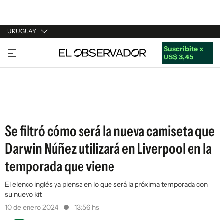
URUGUAY
Suscribite x
URUGUAY
US$ 3,45
ARGENTINA
ESPAÑA
ESTADOS UNIDOS
Se filtró cómo será la nueva camiseta que
Darwin Núñez utilizará en Liverpool en la
temporada que viene
El elenco inglés ya piensa en lo que será la próxima temporada con
su nuevo kit
10 de enero 2024
13:56 hs