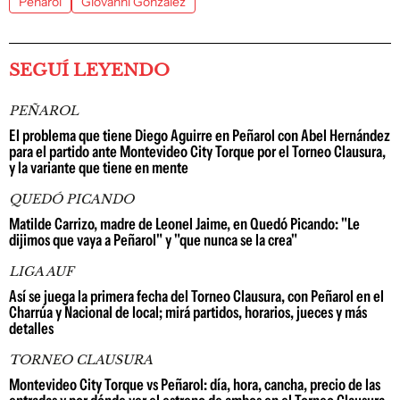
Peñarol
Giovanni González
SEGUÍ LEYENDO
PEÑAROL
El problema que tiene Diego Aguirre en Peñarol con Abel Hernández
para el partido ante Montevideo City Torque por el Torneo Clausura,
y la variante que tiene en mente
QUEDÓ PICANDO
Matilde Carrizo, madre de Leonel Jaime, en Quedó Picando: "Le
dijimos que vaya a Peñarol" y "que nunca se la crea"
LIGA AUF
Así se juega la primera fecha del Torneo Clausura, con Peñarol en el
Charrúa y Nacional de local; mirá partidos, horarios, jueces y más
detalles
TORNEO CLAUSURA
Montevideo City Torque vs Peñarol: día, hora, cancha, precio de las