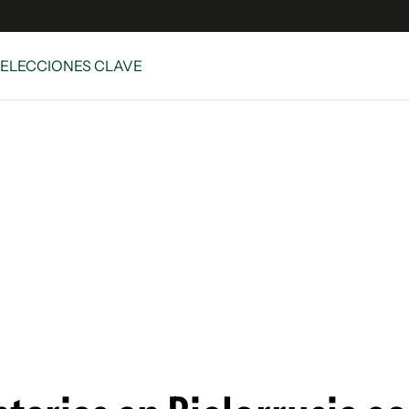
 ELECCIONES CLAVE
e
S
n
es
Siguenos en:
 y Legales
es especiales
ciones
ters
ina
 Unidos