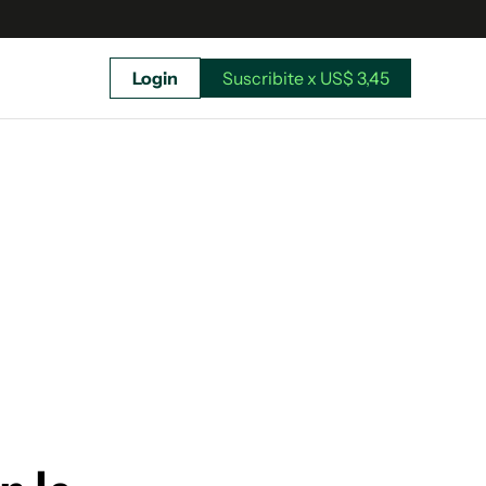
Login
Suscribite x US$ 3,45
uscríbete ahora a El Observador y elegí hasta
donde llegar.
Suscribite x US$ 3,45