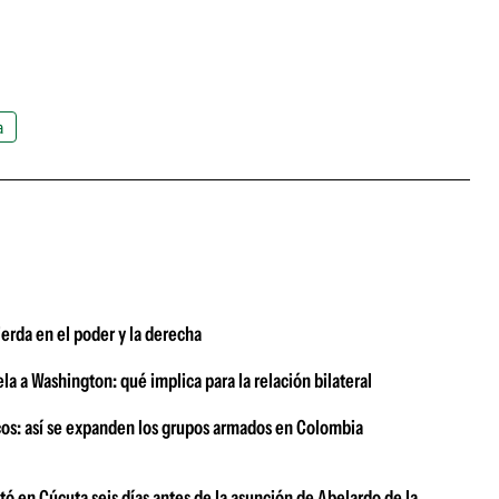
a
erda en el poder y la derecha
la a Washington: qué implica para la relación bilateral
icos: así se expanden los grupos armados en Colombia
ó en Cúcuta seis días antes de la asunción de Abelardo de la