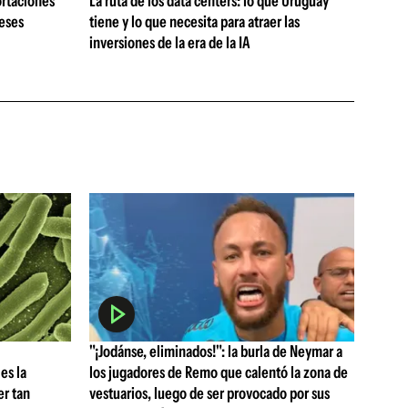
ortaciones
La ruta de los data centers: lo que Uruguay
meses
tiene y lo que necesita para atraer las
inversiones de la era de la IA
"¡Jodánse, eliminados!": la burla de Neymar a
es la
los jugadores de Remo que calentó la zona de
er tan
vestuarios, luego de ser provocado por sus