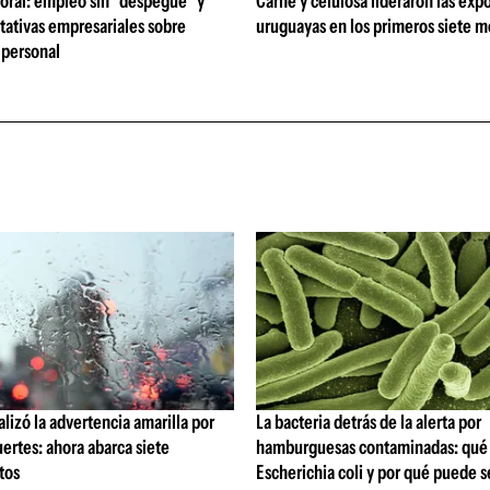
oral: empleo sin "despegue" y
Carne y celulosa lideraron las exp
tativas empresariales sobre
uruguayas en los primeros siete 
personal
lizó la advertencia amarilla por
La bacteria detrás de la alerta por
ertes: ahora abarca siete
hamburguesas contaminadas: qué 
tos
Escherichia coli y por qué puede s