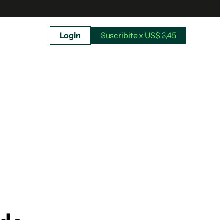
Login
Suscribite x US$ 3,45
uscríbete ahora a El Observador y elegí hasta
donde llegar.
Suscribite x US$ 3,45