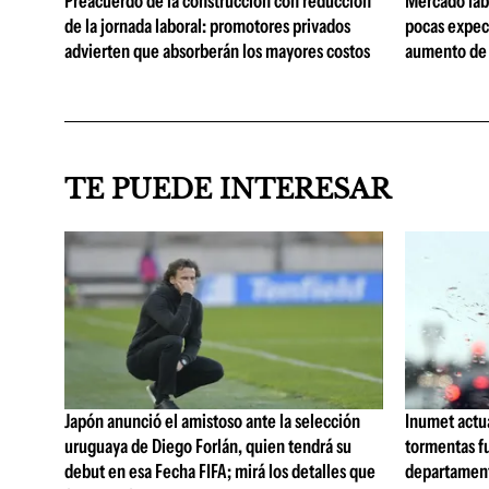
Preacuerdo de la construcción con reducción
Mercado lab
de la jornada laboral: promotores privados
pocas expec
advierten que absorberán los mayores costos
aumento de 
TE PUEDE INTERESAR
Japón anunció el amistoso ante la selección
Inumet actua
uruguaya de Diego Forlán, quien tendrá su
tormentas fu
debut en esa Fecha FIFA; mirá los detalles que
departamen