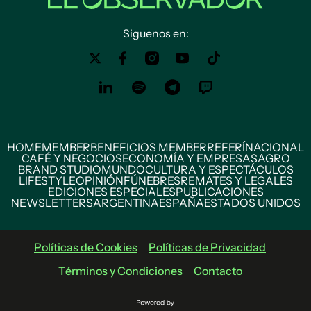
Siguenos en:
HOME
MEMBER
BENEFICIOS MEMBER
REFERÍ
NACIONAL
CAFÉ Y NEGOCIOS
ECONOMÍA Y EMPRESAS
AGRO
BRAND STUDIO
MUNDO
CULTURA Y ESPECTÁCULOS
LIFESTYLE
OPINIÓN
FÚNEBRES
REMATES Y LEGALES
EDICIONES ESPECIALES
PUBLICACIONES
NEWSLETTERS
ARGENTINA
ESPAÑA
ESTADOS UNIDOS
Políticas de Cookies
Políticas de Privacidad
Términos y Condiciones
Contacto