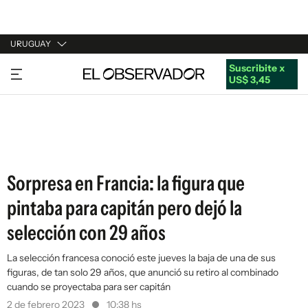
URUGUAY
Suscribite x
URUGUAY
US$ 3,45
ARGENTINA
ESPAÑA
ESTADOS UNIDOS
Sorpresa en Francia: la figura que
pintaba para capitán pero dejó la
selección con 29 años
La selección francesa conoció este jueves la baja de una de sus
figuras, de tan solo 29 años, que anunció su retiro al combinado
cuando se proyectaba para ser capitán
2 de febrero 2023
10:38 hs