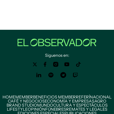
Siguenos en:
HOME
MEMBER
BENEFICIOS MEMBER
REFERÍ
NACIONAL
CAFÉ Y NEGOCIOS
ECONOMÍA Y EMPRESAS
AGRO
BRAND STUDIO
MUNDO
CULTURA Y ESPECTÁCULOS
LIFESTYLE
OPINIÓN
FÚNEBRES
REMATES Y LEGALES
EDICIONES ESPECIALES
PUBLICACIONES