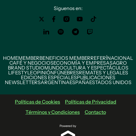
Siguenos en:
HOME
MEMBER
BENEFICIOS MEMBER
REFERÍ
NACIONAL
CAFÉ Y NEGOCIOS
ECONOMÍA Y EMPRESAS
AGRO
BRAND STUDIO
MUNDO
CULTURA Y ESPECTÁCULOS
LIFESTYLE
OPINIÓN
FÚNEBRES
REMATES Y LEGALES
EDICIONES ESPECIALES
PUBLICACIONES
NEWSLETTERS
ARGENTINA
ESPAÑA
ESTADOS UNIDOS
Políticas de Cookies
Políticas de Privacidad
Términos y Condiciones
Contacto