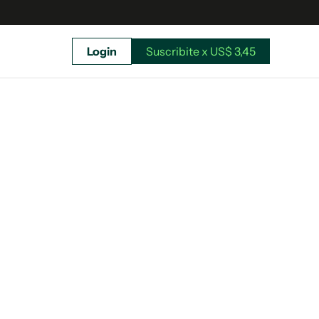
Login
Suscribite x US$ 3,45
uscríbete ahora a El Observador y elegí hasta
donde llegar.
Suscribite x US$ 3,45