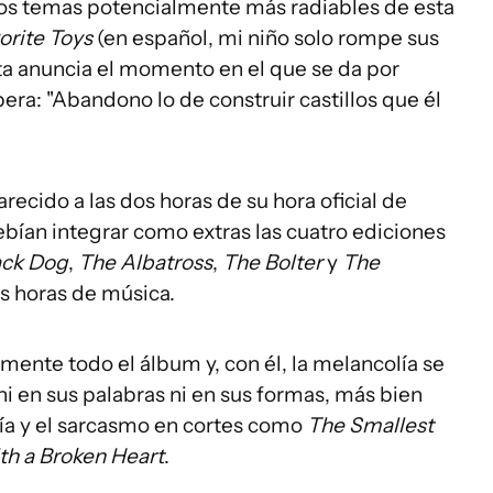
los temas potencialmente más radiables de esta
orite Toys
(en español, mi niño solo rompe sus
ista anuncia el momento en el que se da por
era: "Abandono lo de construir castillos que él
ecido a las dos horas de su hora oficial de
bían integrar como extras las cuatro ediciones
ack Dog
,
The Albatross
,
The Bolter
y
The
os horas de música.
ente todo el álbum y, con él, la melancolía se
ni en sus palabras ni en sus formas, más bien
nía y el sarcasmo en cortes como
The Smallest
th a Broken Heart
.