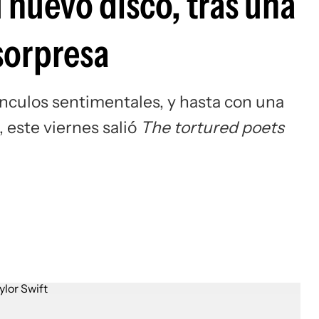
u nuevo disco, tras una
 sorpresa
nculos sentimentales, y hasta con una
 este viernes salió
The tortured poets