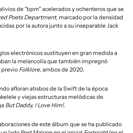
os alivios de "bpm" acelerados y ochenteros que se
red Poets Department
, marcado por la densidad
idas por la autora junto a su inseparable Jack
reglos electrónicos sustituyen en gran medida a
aban la melancolía que también impregnó
l previo
Folklore
, ambos de 2020.
ndo afloran atisbos de la Swift de la época
kelele y viejas estructuras melódicas de
rga
But Daddy, I Love Him!
.
aboraciones de este álbum que se ha publicado
 un lado Post Malone en el inicial
Fortnight
(en el