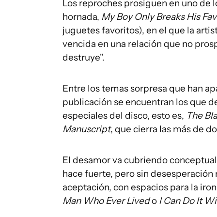
Los reproches prosiguen en uno de 
hornada,
My Boy Only Breaks His Fav
juguetes favoritos), en el que la art
vencida en una relación que no prosp
destruye".
Entre los temas sorpresa que han apar
publicación se encuentran los que de
especiales del disco, esto es,
The Bl
Manuscript
, que cierra las más de d
El desamor va cubriendo conceptualm
hace fuerte, pero sin desesperación 
aceptación, con espacios para la iro
Man Who Ever Lived
o
I Can Do It Wi