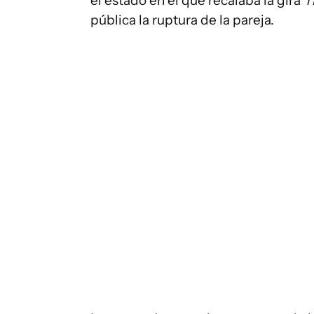
el estado en el que recalaba la gira
T
pública la ruptura de la pareja.