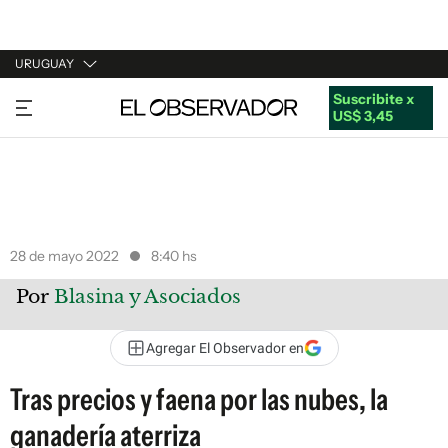
URUGUAY
Suscribite x
URUGUAY
US$ 3,45
ARGENTINA
ESPAÑA
ESTADOS UNIDOS
28 de mayo 2022
8:40 hs
Por
Blasina y Asociados
Agregar El Observador en
Tras precios y faena por las nubes, la
ganadería aterriza