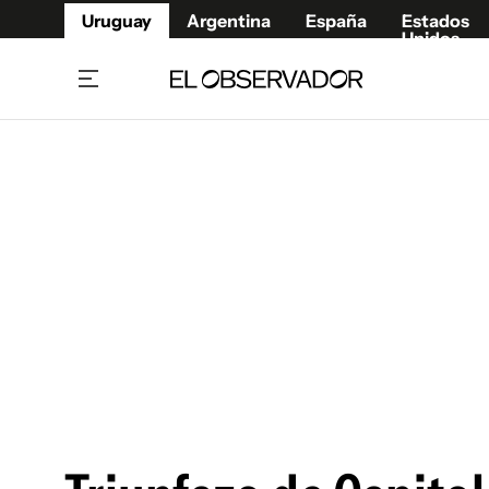
Uruguay
Argentina
España
Estados
Unidos
Home
Juegos 
Referí
Rugby
Fútbol
Básque
Mundial 2026
Tenis
Resultados Deportivos
Runnin
Fútbol internacional
Polidep
Copa Libertadores
Motor