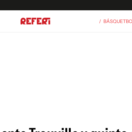
/
BÁSQUETB
Olímpicos
S
tbol
g
ortivo