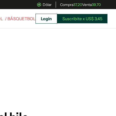
Dólar
Compra
37,20
Venta
39,70
OL
/ BÁSQUETBOL
Login
Suscribite x US$ 3,45
uscríbete ahora a El Observador y elegí hasta
donde llegar.
Suscribite x US$ 3,45