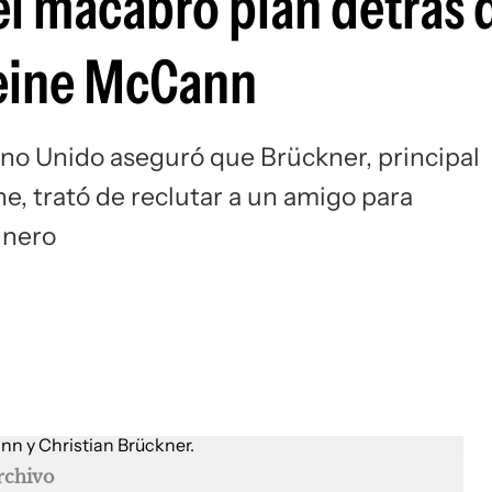
el macabro plan detrás 
eine McCann
eino Unido aseguró que Brückner, principal
, trató de reclutar a un amigo para
inero
rchivo