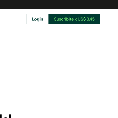
Login
Suscribite x US$ 3,45
uscríbete ahora a El Observador y elegí hasta
donde llegar.
Suscribite x US$ 3,45