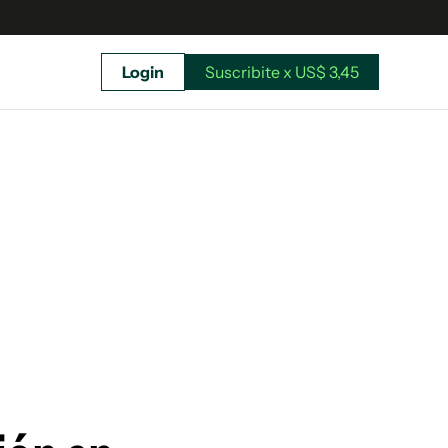
Login
Suscribite x US$ 3,45
uscríbete ahora a El Observador y elegí hasta
donde llegar.
Suscribite x US$ 3,45