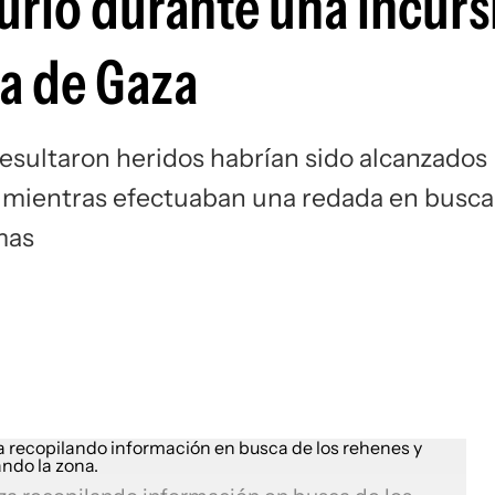
urió durante una incurs
nja de Gaza
 resultaron heridos habrían sido alcanzados
ue mientras efectuaban una redada en busca
mas