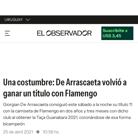
URUGUAY
Suscribite x
URUGUAY
US$ 3,45
ARGENTINA
ESPAÑA
ESTADOS UNIDOS
Una costumbre: De Arrascaeta volvió a
ganar un título con Flamengo
Giorgian De Arrascaeta consiguió este sábado a la noche su título 11
con la camiseta de Flamengo en dos años y tres meses con dicho
club al obtener la Taça Guanabara 2021, coronándose de esa forma
bicampeón
25 de abril 2021
10:56 hs