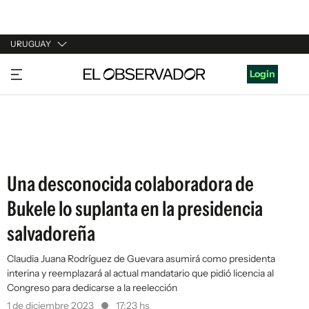
URUGUAY
URUGUAY
Login
ARGENTINA
ESPAÑA
ESTADOS UNIDOS
Una desconocida colaboradora de
Bukele lo suplanta en la presidencia
salvadoreña
Claudia Juana Rodríguez de Guevara asumirá como presidenta
interina y reemplazará al actual mandatario que pidió licencia al
Congreso para dedicarse a la reelección
1 de diciembre 2023
17:23 hs