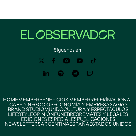
Siguenos en:
HOME
MEMBER
BENEFICIOS MEMBER
REFERÍ
NACIONAL
CAFÉ Y NEGOCIOS
ECONOMÍA Y EMPRESAS
AGRO
BRAND STUDIO
MUNDO
CULTURA Y ESPECTÁCULOS
LIFESTYLE
OPINIÓN
FÚNEBRES
REMATES Y LEGALES
EDICIONES ESPECIALES
PUBLICACIONES
NEWSLETTERS
ARGENTINA
ESPAÑA
ESTADOS UNIDOS