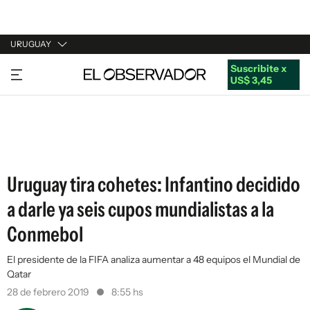
URUGUAY
Suscribite x
URUGUAY
US$ 3,45
ARGENTINA
ESPAÑA
ESTADOS UNIDOS
Uruguay tira cohetes: Infantino decidido
a darle ya seis cupos mundialistas a la
Conmebol
El presidente de la FIFA analiza aumentar a 48 equipos el Mundial de
Qatar
28 de febrero 2019
8:55 hs