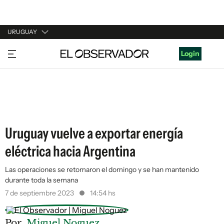
URUGUAY
URUGUAY
Login
ARGENTINA
ESPAÑA
ESTADOS UNIDOS
Uruguay vuelve a exportar energía
eléctrica hacia Argentina
Las operaciones se retomaron el domingo y se han mantenido
durante toda la semana
7 de septiembre 2023
14:54 hs
Por
Miguel Noguez