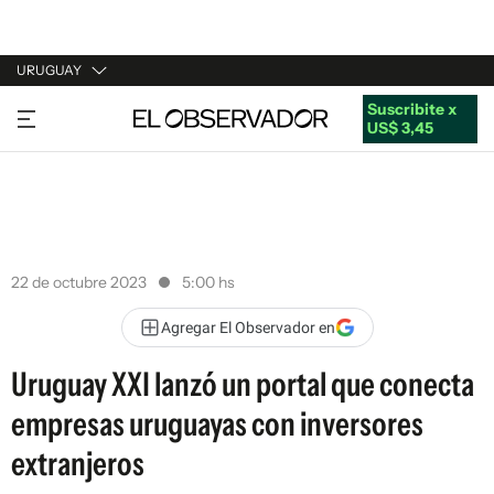
URUGUAY
Suscribite x
URUGUAY
US$ 3,45
ARGENTINA
ESPAÑA
ESTADOS UNIDOS
22 de octubre 2023
5:00 hs
Agregar El Observador en
Uruguay XXI lanzó un portal que conecta
empresas uruguayas con inversores
extranjeros