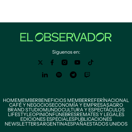
Siguenos en:
HOME
MEMBER
BENEFICIOS MEMBER
REFERÍ
NACIONAL
CAFÉ Y NEGOCIOS
ECONOMÍA Y EMPRESAS
AGRO
BRAND STUDIO
MUNDO
CULTURA Y ESPECTÁCULOS
LIFESTYLE
OPINIÓN
FÚNEBRES
REMATES Y LEGALES
EDICIONES ESPECIALES
PUBLICACIONES
NEWSLETTERS
ARGENTINA
ESPAÑA
ESTADOS UNIDOS