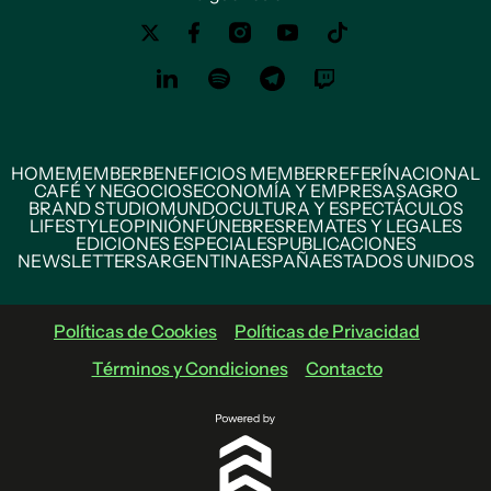
HOME
MEMBER
BENEFICIOS MEMBER
REFERÍ
NACIONAL
CAFÉ Y NEGOCIOS
ECONOMÍA Y EMPRESAS
AGRO
BRAND STUDIO
MUNDO
CULTURA Y ESPECTÁCULOS
LIFESTYLE
OPINIÓN
FÚNEBRES
REMATES Y LEGALES
EDICIONES ESPECIALES
PUBLICACIONES
NEWSLETTERS
ARGENTINA
ESPAÑA
ESTADOS UNIDOS
Políticas de Cookies
Políticas de Privacidad
Términos y Condiciones
Contacto