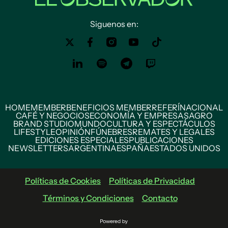
Siguenos en:
HOME
MEMBER
BENEFICIOS MEMBER
REFERÍ
NACIONAL
CAFÉ Y NEGOCIOS
ECONOMÍA Y EMPRESAS
AGRO
BRAND STUDIO
MUNDO
CULTURA Y ESPECTÁCULOS
LIFESTYLE
OPINIÓN
FÚNEBRES
REMATES Y LEGALES
EDICIONES ESPECIALES
PUBLICACIONES
NEWSLETTERS
ARGENTINA
ESPAÑA
ESTADOS UNIDOS
Políticas de Cookies
Políticas de Privacidad
Términos y Condiciones
Contacto