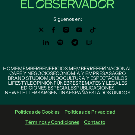
Siguenos en:
HOME
MEMBER
BENEFICIOS MEMBER
REFERÍ
NACIONAL
CAFÉ Y NEGOCIOS
ECONOMÍA Y EMPRESAS
AGRO
BRAND STUDIO
MUNDO
CULTURA Y ESPECTÁCULOS
LIFESTYLE
OPINIÓN
FÚNEBRES
REMATES Y LEGALES
EDICIONES ESPECIALES
PUBLICACIONES
NEWSLETTERS
ARGENTINA
ESPAÑA
ESTADOS UNIDOS
Políticas de Cookies
Políticas de Privacidad
Términos y Condiciones
Contacto