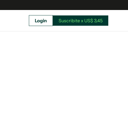
Login
Suscribite x US$ 3,45
uscríbete ahora a El Observador y elegí hasta
donde llegar.
Suscribite x US$ 3,45