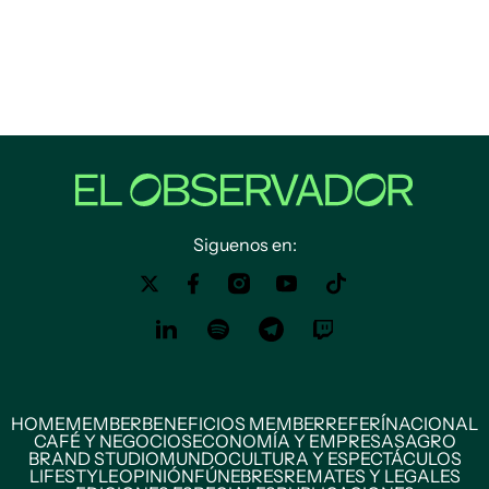
Siguenos en:
HOME
MEMBER
BENEFICIOS MEMBER
REFERÍ
NACIONAL
CAFÉ Y NEGOCIOS
ECONOMÍA Y EMPRESAS
AGRO
BRAND STUDIO
MUNDO
CULTURA Y ESPECTÁCULOS
LIFESTYLE
OPINIÓN
FÚNEBRES
REMATES Y LEGALES