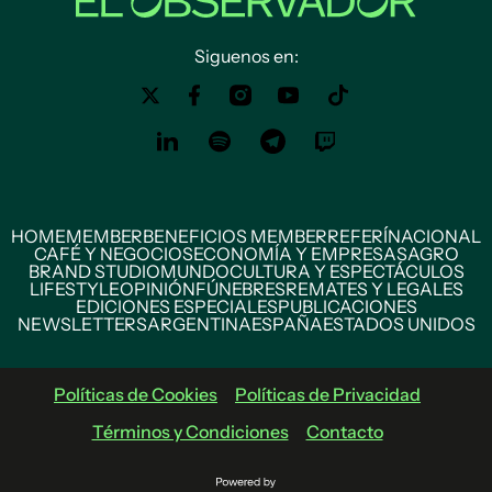
Siguenos en:
HOME
MEMBER
BENEFICIOS MEMBER
REFERÍ
NACIONAL
CAFÉ Y NEGOCIOS
ECONOMÍA Y EMPRESAS
AGRO
BRAND STUDIO
MUNDO
CULTURA Y ESPECTÁCULOS
LIFESTYLE
OPINIÓN
FÚNEBRES
REMATES Y LEGALES
EDICIONES ESPECIALES
PUBLICACIONES
NEWSLETTERS
ARGENTINA
ESPAÑA
ESTADOS UNIDOS
Políticas de Cookies
Políticas de Privacidad
Términos y Condiciones
Contacto