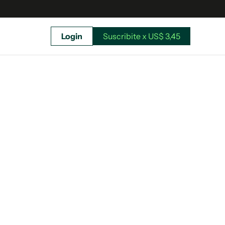
Login
Suscribite x US$ 3,45
uscríbete ahora a El Observador y elegí hasta
donde llegar.
Suscribite x US$ 3,45