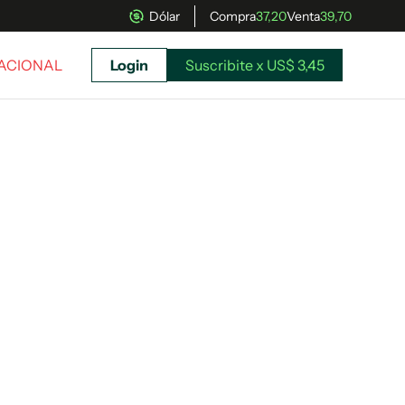
Dólar
Compra
37,20
Venta
39,70
NACIONAL
Login
Suscribite x US$ 3,45
uscríbete ahora a El Observador y elegí hasta
donde llegar.
Suscribite x US$ 3,45