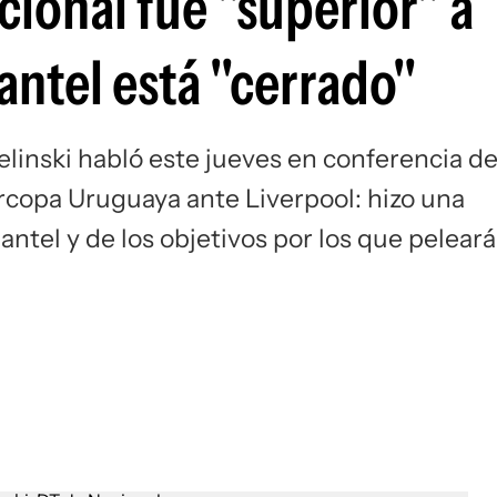
acional fue "superior" a
Si
lantel está "cerrado"
elinski habló este jueves en conferencia d
ercopa Uruguaya ante Liverpool: hizo una
antel y de los objetivos por los que pelear