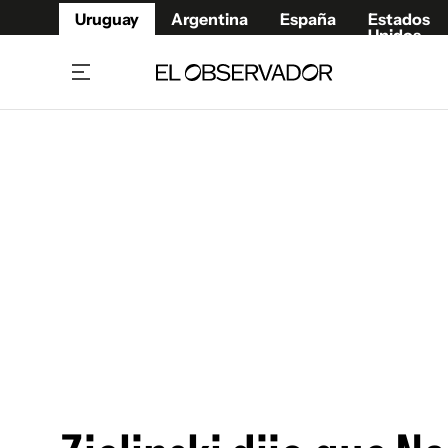
Uruguay
Argentina
España
Estados
Unidos
Home
Juegos 
Referí
Rugby
Fútbol
Básque
Mundial 2026
Tenis
Resultados Deportivos
Runnin
Fútbol internacional
Polidep
Copa Libertadores
Motor