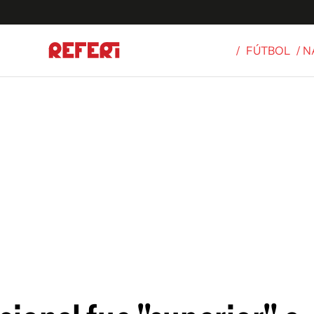
/
FÚTBOL
/ 
Olímpicos
S
tbol
g
ortivo