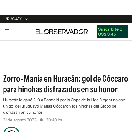
URUGUAY
Suscribite x
URUGUAY
US$ 3,45
ARGENTINA
ESPAÑA
ESTADOS UNIDOS
Zorro-Manía en Huracán: gol de Cóccaro
para hinchas disfrazados en su honor
Huracán le ganó 2-0 a Banfield por la Copa de la Liga Argentina con
un gol del uruguayo Matías Cóccaro y los hinchas del Globo se
disfrazan en su honor
21 de agosto 2023
20:40 hs