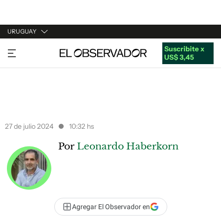
URUGUAY
Suscribite x
URUGUAY
US$ 3,45
ARGENTINA
ESPAÑA
ESTADOS UNIDOS
27 de julio 2024
10:32 hs
Por
Leonardo Haberkorn
Agregar El Observador en