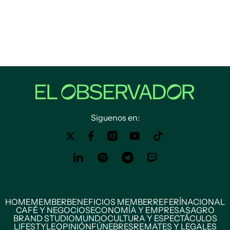
Siguenos en:
HOME
MEMBER
BENEFICIOS MEMBER
REFERÍ
NACIONAL
CAFÉ Y NEGOCIOS
ECONOMÍA Y EMPRESAS
AGRO
BRAND STUDIO
MUNDO
CULTURA Y ESPECTÁCULOS
LIFESTYLE
OPINIÓN
FÚNEBRES
REMATES Y LEGALES