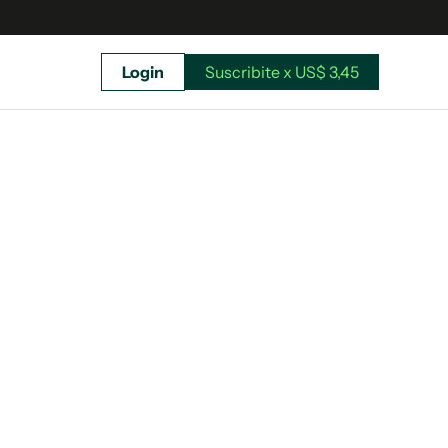
Login
Suscribite x US$ 3,45
uscríbete ahora a El Observador y elegí hasta
donde llegar.
Suscribite x US$ 3,45