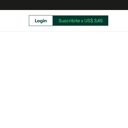
Login
Suscribite x US$ 3,45
uscríbete ahora a El Observador y elegí hasta
donde llegar.
Suscribite x US$ 3,45