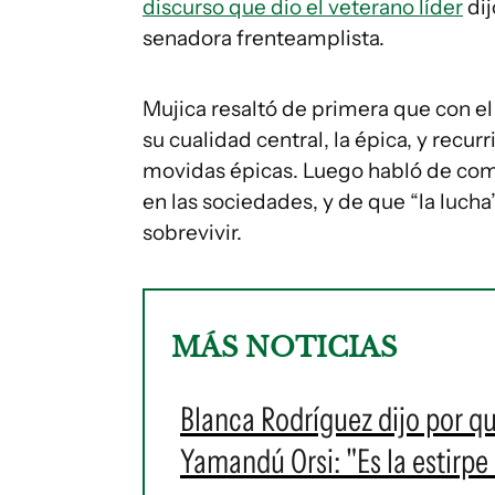
discurso que dio el veterano líder
dij
senadora frenteamplista.
Mujica resaltó de primera que con el
su cualidad central, la épica, y recur
movidas épicas. Luego habló de comp
en las sociedades, y de que “la luch
sobrevivir.
MÁS NOTICIAS
Blanca Rodríguez dijo por qu
Yamandú Orsi: "Es la estirp