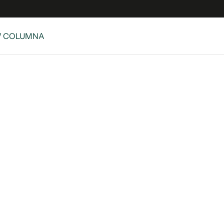
/ COLUMNA
e
S
n
es
Siguenos en:
 y Legales
es especiales
ciones
ters
ina
 Unidos