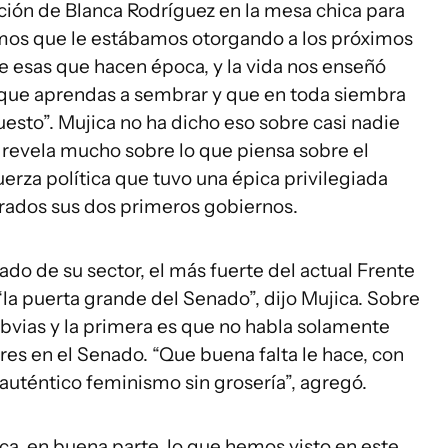
ción de Blanca Rodríguez en la mesa chica para
íamos que le estábamos otorgando a los próximos
e esas que hacen época, y la vida nos enseñó
 que aprendas a sembrar y que en toda siembra
esto”. Mujica no ha dicho eso sobre casi nadie
a revela mucho sobre lo que piensa sobre el
rza política que tuvo una épica privilegiada
trados sus dos primeros gobiernos.
ado de su sector, el más fuerte del actual Frente
“la puerta grande del Senado”, dijo Mujica. Sobre
bvias y la primera es que no habla solamente
ores en el Senado. “Que buena falta le hace, con
 auténtico feminismo sin grosería”, agregó.
ca, en buena parte, lo que hemos visto en este